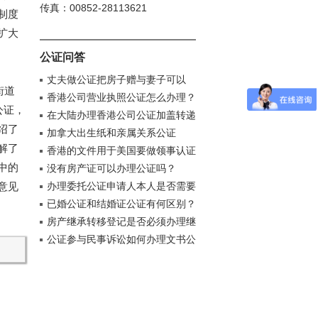
传真：00852-28113621
制度
扩大
公证问答
丈夫做公证把房子赠与妻子可以
街道
吗？
香港公司营业执照公证怎么办理？
公证，
在大陆办理香港公司公证加盖转递
绍了
章要多久？
加拿大出生纸和亲属关系公证
解了
香港的文件用于美国要做领事认证
中的
吗？
没有房产证可以办理公证吗？
意见
办理委托公证申请人本人是否需要
到场
已婚公证和结婚证公证有何区别？
房产继承转移登记是否必须办理继
承公证
公证参与民事诉讼如何办理文书公
证