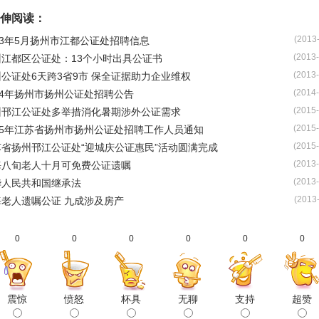
伸阅读：
(2013
13年5月扬州市江都公证处招聘信息
(2013-
州江都区公证处：13个小时出具公证书
(2013-
公证处6天跨3省9市 保全证据助力企业维权
(2014-
14年扬州市扬州公证处招聘公告
(2015-
州邗江公证处多举措消化暑期涉外公证需求
(2015-
15年江苏省扬州市扬州公证处招聘工作人员通知
(2015-
苏省扬州邗江公证处“迎城庆公证惠民”活动圆满完成
(2013-
海八旬老人十月可免费公证遗嘱
(2013-
华人民共和国继承法
(2013
海老人遗嘱公证 九成涉及房产
0
0
0
0
0
0
震惊
愤怒
杯具
无聊
支持
超赞