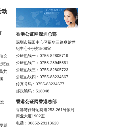
活动
开
香港公证网深圳总部
深圳市福田中心区福华三路卓越世
纪中心4号楼1508室
公证热线一：0755-82805719
治文
公证热线二：0755-23945551
法规宣
公证热线三：0755-82805723
民共
公证热线四：0755-83234667
横
传真号码：0755-83234677
邮政编码：518048
香港公证网香港总部
散发
香港湾仔轩尼诗道253-261号依时
商业大厦1902室
电话：00852-28113620
专题