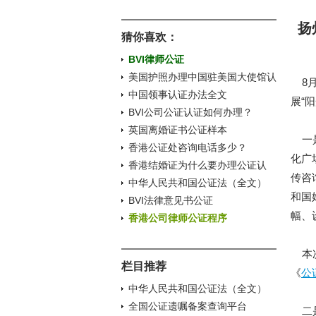
扬
猜你喜欢：
BVI律师公证
美国护照办理中国驻美国大使馆认
8月
证
中国领事认证办法全文
展“
BVI公司公证认证如何办理？
英国离婚证书公证样本
一是
香港公证处咨询电话多少？
化广
香港结婚证为什么要办理公证认
传咨
证？
中华人民共和国公证法（全文）
和国
BVI法律意见书公证
幅、
香港公司律师公证程序
本次
栏目推荐
《
公
中华人民共和国公证法（全文）
全国公证遗嘱备案查询平台
二是