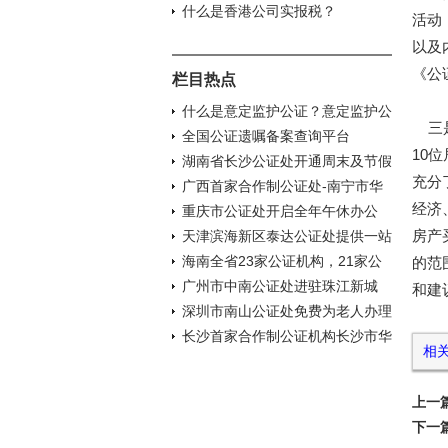
什么是香港公司实报税？
活动
以及
《公
栏目热点
什么是意定监护公证？意定监护公
三是
证与遗嘱公证有什么不同
全国公证遗嘱备案查询平台
10
湖南省长沙公证处开通周末及节假
充分
日预约办证服务
广西首家合作制公证处-南宁市华
经济
强公证处揭牌
重庆市公证处开启全年午休办公
房产
天津滨海新区泰达公证处提供一站
式服务
海南全省23家公证机构，21家公
的范
证处可办理涉外公证业务
广州市中南公证处进驻珠江新城
和建
深圳市南山公证处免费为老人办理
遗嘱公证
长沙首家合作制公证机构长沙市华
相
湘公证处揭牌成立
上一
下一