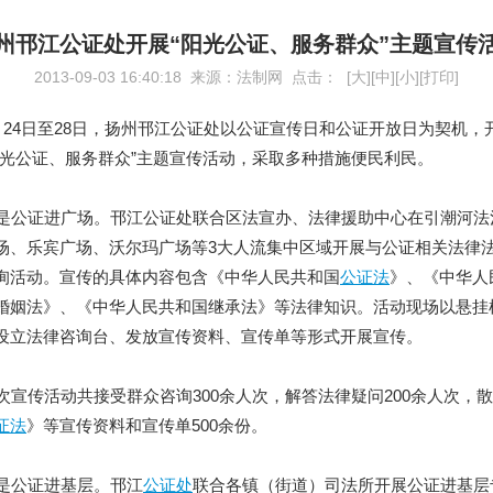
州邗江公证处开展“阳光公证、服务群众”主题宣传
2013-09-03 16:40:18 来源：法制网 点击：
[
大
][
中
][
小
][
打印
]
24日至28日，扬州邗江公证处以公证宣传日和公证开放日为契机，
阳光公证、服务群众”主题宣传活动，采取多种措施便民利民。
公证进广场。邗江公证处联合区法宣办、法律援助中心在引潮河法
场、乐宾广场、沃尔玛广场等3大人流集中区域开展与公证相关法律
询活动。宣传的具体内容包含《中华人民共和国
公证法
》、《中华人
婚姻法》、《中华人民共和国继承法》等法律知识。活动现场以悬挂
设立法律咨询台、发放宣传资料、宣传单等形式开展宣传。
宣传活动共接受群众咨询300余人次，解答法律疑问200余人次，
证法
》等宣传资料和宣传单500余份。
公证进基层。邗江
公证处
联合各镇（街道）司法所开展公证进基层