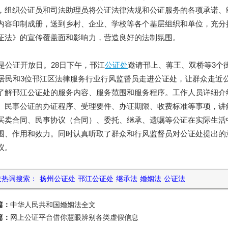
，组织公证员和司法助理员将公证法律法规和公证服务的各项承诺、
内容印制成册，送到乡村、企业、学校等各个基层组织和单位，充分
证法》的宣传覆盖面和影响力，营造良好的法制氛围。
公证开放日。28日下午，邗江
公证处
邀请邗上、蒋王、双桥等3个
位居民和3位邗江区法律服务行业行风监督员走进公证处，让群众走近
了解邗江公证处的服务内容、服务范围和服务程序。工作人员详细介
、民事公证的办证程序、受理要件、办证期限、收费标准等事项，讲
买卖合同、民事协议（合同）、委托、继承、遗嘱等公证在实际生活
围、作用和效力。同时认真听取了群众和行风监督员对公证处提出的
议。
关热词搜索：
扬州公证处
邗江公证处
继承法
婚姻法
公证法
篇：
中华人民共和国婚姻法全文
篇：
网上公证平台借你慧眼辨别各类虚假信息