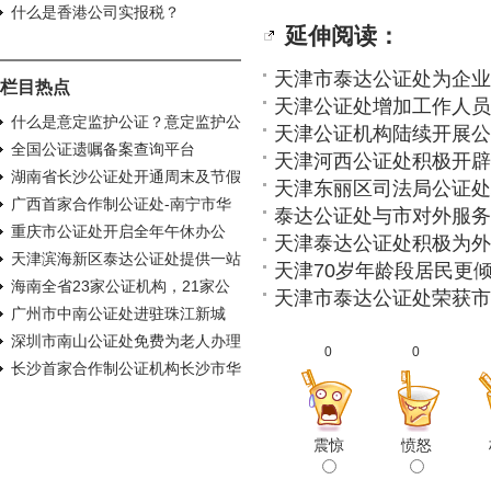
什么是香港公司实报税？
延伸阅读：
天津市泰达公证处为企业
栏目热点
天津公证处增加工作人员
什么是意定监护公证？意定监护公
天津公证机构陆续开展公
行
证与遗嘱公证有什么不同
全国公证遗嘱备案查询平台
天津河西公证处积极开辟
湖南省长沙公证处开通周末及节假
天津东丽区司法局公证处
日预约办证服务
广西首家合作制公证处-南宁市华
泰达公证处与市对外服务
口服务能力
强公证处揭牌
重庆市公证处开启全年午休办公
天津泰达公证处积极为外
天津滨海新区泰达公证处提供一站
天津70岁年龄段居民更
式服务
海南全省23家公证机构，21家公
天津市泰达公证处荣获市
证处可办理涉外公证业务
广州市中南公证处进驻珠江新城
深圳市南山公证处免费为老人办理
0
0
遗嘱公证
长沙首家合作制公证机构长沙市华
湘公证处揭牌成立
震惊
愤怒