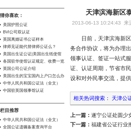
天津滨海新区
猜你喜欢：
2013-06-13 10:24:
美国护照公证
BVI公司双认证
日前，天津滨海新
英国离婚证书公证样本
律师见证能代替律师公证么？
务合作协议，将为办理
美国出生证公证|美国出生纸使馆
领事认证、签证一站式
认证
各国驻华使馆认证规定、收费一览
证、认证周期，节省市
表
英国公司公证介绍
美国出生的宝宝国内上户口怎么办
设和对外民事交流，提
理使馆认证？
中华人民共和国公证法（全文）
中国驻英国领事馆认证
相关热词搜索：
天津公
栏目推荐
上一篇：
遂宁公证处圆少
中华人民共和国公证法（全文）
下一篇：
福建省公证行业
全国公证遗嘱备案查询平台