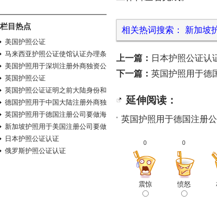
栏目热点
相关热词搜索：
新加坡
美国护照公证
马来西亚护照公证使馆认证办理条
上一篇：
日本护照公证认
件及流程
美国护照用于深圳注册外商独资公
下一篇：
英国护照用于德
司之用怎么公证？
英国护照公证
英国护照公证证明之前大陆身份和
延伸阅读：
现在英国身份为同一人
德国护照用于中国大陆注册外商独
资公司使用怎么办理使馆公证认
英国护照用于德国注册公司要做海
英国护照用于德国注册公
证？
牙认证
新加坡护照用于美国注册公司要做
海牙认证
日本护照公证认证
0
0
俄罗斯护照公证认证
震惊
愤怒