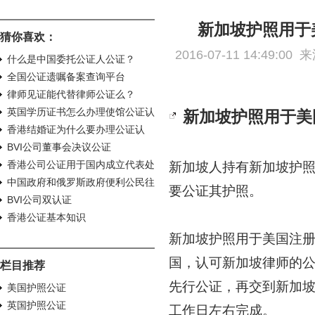
新加坡护照用于
猜你喜欢：
2016-07-11 14:49:00
什么是中国委托公证人公证？
全国公证遗嘱备案查询平台
律师见证能代替律师公证么？
英国学历证书怎么办理使馆公证认
新加坡护照用于美
证？
香港结婚证为什么要办理公证认
证？
BVI公司董事会决议公证
香港公司公证用于国内成立代表处
新加坡人持有新加坡护
怎么办理？
中国政府和俄罗斯政府便利公民往
要公证其护照。
来协议生效
BVI公司双认证
香港公证基本知识
新加坡护照用于美国注
国，认可新加坡律师的
栏目推荐
先行公证，再交到新加
美国护照公证
英国护照公证
工作日左右完成。